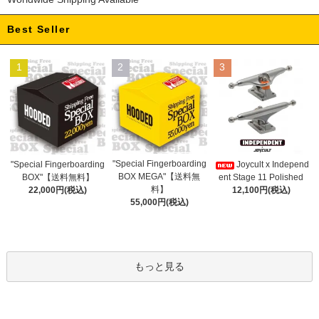
Best Seller
1
2
3
"Special Fingerboarding
"Special Fingerboarding
Joycult x Independ
BOX MEGA"【送料無
BOX"【送料無料】
ent Stage 11 Polished
料】
22,000円(税込)
12,100円(税込)
55,000円(税込)
もっと見る