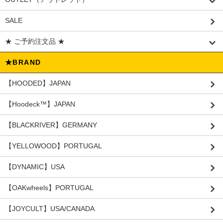
SALE
★ ご予約注文品 ★
★BRAND
【HOODED】JAPAN
【Hoodeck™️】JAPAN
【BLACKRIVER】GERMANY
【YELLOWOOD】PORTUGAL
【DYNAMIC】USA
【OAKwheels】PORTUGAL
【JOYCULT】USA/CANADA