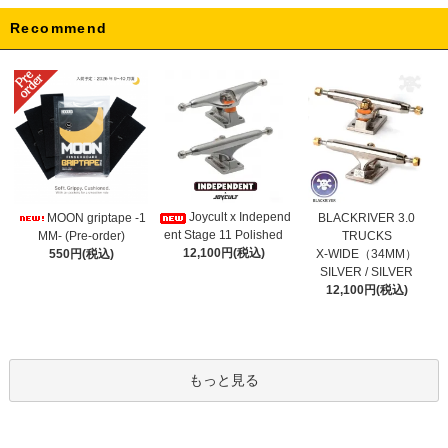
Recommend
Joycult x Independ
MOON griptape -1
BLACKRIVER 3.0
ent Stage 11 Polished
MM- (Pre-order)
TRUCKS
12,100円(税込)
550円(税込)
X-WIDE（34MM）
SILVER / SILVER
12,100円(税込)
もっと見る