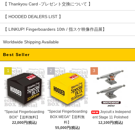
【 Thankyou Card -プレゼント交換について 】
【 HOODED DEALERS LIST 】
【 LINKUP! Fingerboarders 10th / 指スケ映像作品展】
Worldwide Shipping Available
Best Seller
1
2
3
"Special Fingerboarding
"Special Fingerboarding
Joycult x Independ
BOX MEGA"【送料無
BOX"【送料無料】
ent Stage 11 Polished
料】
22,000円(税込)
12,100円(税込)
55,000円(税込)