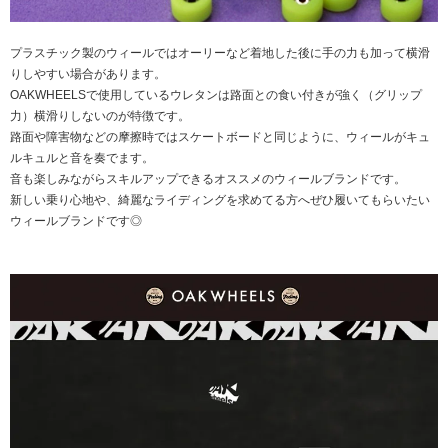
プラスチック製のウィールではオーリーなど着地した後に手の力も加って横滑
りしやすい場合があります。
OAKWHEELSで使用しているウレタンは路面との食い付きが強く（グリップ
力）横滑りしないのが特徴です。
路面や障害物などの摩擦時ではスケートボードと同じように、ウィールがキュ
ルキュルと音を奏でます。
音も楽しみながらスキルアップできるオススメのウィールブランドです。
新しい乗り心地や、綺麗なライディングを求めてる方へぜひ履いてもらいたい
ウィールブランドです◎