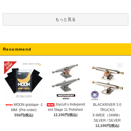
もっと見る
Recommend
Joycult x Independ
MOON griptape -1
BLACKRIVER 3.0
ent Stage 11 Polished
MM- (Pre-order)
TRUCKS
12,100円(税込)
550円(税込)
X-WIDE（34MM）
SILVER / SILVER
12,100円(税込)