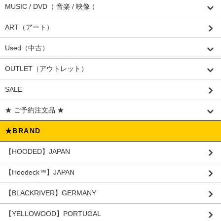
MUSIC / DVD（ 音楽 / 映像 ）
ART（アート）
Used（中古）
OUTLET（アウトレット）
SALE
★ ご予約注文品 ★
★BRAND
【HOODED】JAPAN
【Hoodeck™️】JAPAN
【BLACKRIVER】GERMANY
【YELLOWOOD】PORTUGAL