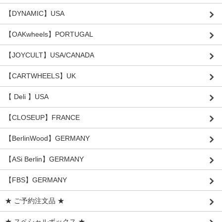
【DYNAMIC】USA
【OAKwheels】PORTUGAL
【JOYCULT】USA/CANADA
【CARTWHEELS】UK
【 Deli 】USA
【CLOSEUP】FRANCE
【BerlinWood】GERMANY
【ASi Berlin】GERMANY
【FBS】GERMANY
★ ご予約注文品 ★
★ スペシャルボックス ★