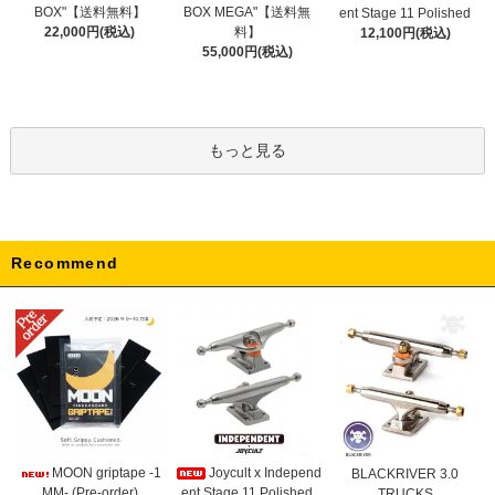
BOX MEGA"【送料無
BOX"【送料無料】
ent Stage 11 Polished
料】
22,000円(税込)
12,100円(税込)
55,000円(税込)
もっと見る
Recommend
Joycult x Independ
MOON griptape -1
BLACKRIVER 3.0
ent Stage 11 Polished
MM- (Pre-order)
TRUCKS