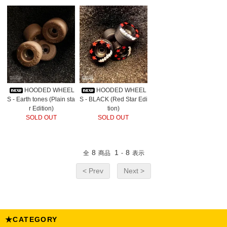
HOODED WHEEL
HOODED WHEEL
S - Earth tones (Plain sta
S - BLACK (Red Star Edi
r Edition)
tion)
SOLD OUT
SOLD OUT
8
1
8
全
商品
-
表示
< Prev
Next >
★CATEGORY