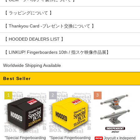
【 ラッピングについて 】
【 Thankyou Card -プレゼント交換について 】
【 HOODED DEALERS LIST 】
【 LINKUP! Fingerboarders 10th / 指スケ映像作品展】
Worldwide Shipping Available
Best Seller
1
2
3
"Special Fingerboarding
"Special Fingerboarding
Joycult x Independ