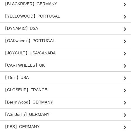
【BLACKRIVER】GERMANY
【YELLOWOOD】PORTUGAL
【DYNAMIC】USA
【OAKwheels】PORTUGAL
【JOYCULT】USA/CANADA
【CARTWHEELS】UK
【 Deli 】USA
【CLOSEUP】FRANCE
【BerlinWood】GERMANY
【ASi Berlin】GERMANY
【FBS】GERMANY