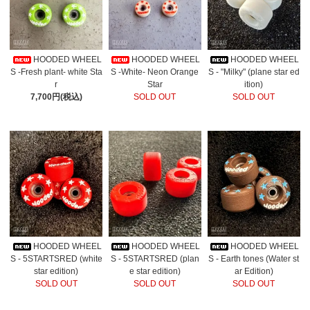
HOODED WHEEL
HOODED WHEEL
HOODED WHEEL
S -Fresh plant- white Sta
S -White- Neon Orange
S - "Milky" (plane star ed
r
Star
ition)
7,700円(税込)
SOLD OUT
SOLD OUT
HOODED WHEEL
HOODED WHEEL
HOODED WHEEL
S - 5STARTSRED (white
S - 5STARTSRED (plan
S - Earth tones (Water st
star edition)
e star edition)
ar Edition)
SOLD OUT
SOLD OUT
SOLD OUT