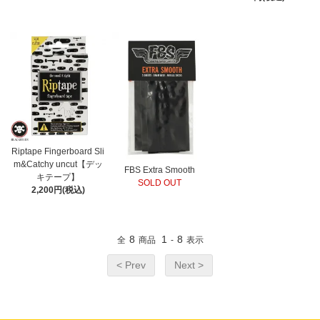
Riptape Fingerboard Sli
m&Catchy uncut【デッ
FBS Extra Smooth
キテープ】
SOLD OUT
2,200円(税込)
8
1
8
全
商品
-
表示
< Prev
Next >