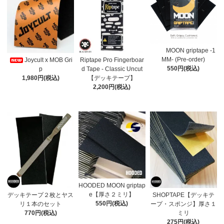
MOON griptape -1
MM- (Pre-order)
Joycult x MOB Gri
Riptape Pro Fingerboar
550円(税込)
p
d Tape - Classic Uncut
1,980円(税込)
【デッキテープ】
2,200円(税込)
HOODED MOON griptap
e【厚さ２ミリ】
デッキテープ２枚とヤス
SHOPTAPE【デッキテ
550円(税込)
リ１本のセット
ープ・スポンジ】厚さ１
770円(税込)
ミリ
275円(税込)