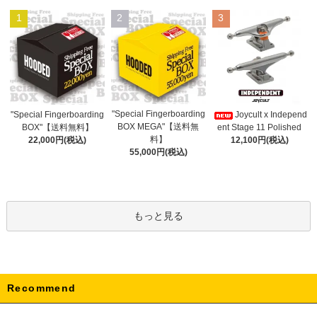
1
2
3
"Special Fingerboarding
"Special Fingerboarding
Joycult x Independ
BOX MEGA"【送料無
BOX"【送料無料】
ent Stage 11 Polished
料】
22,000円(税込)
12,100円(税込)
55,000円(税込)
もっと見る
Recommend