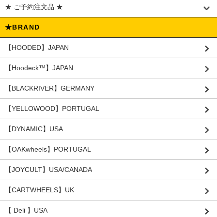
★ ご予約注文品 ★
★BRAND
【HOODED】JAPAN
【Hoodeck™️】JAPAN
【BLACKRIVER】GERMANY
【YELLOWOOD】PORTUGAL
【DYNAMIC】USA
【OAKwheels】PORTUGAL
【JOYCULT】USA/CANADA
【CARTWHEELS】UK
【 Deli 】USA