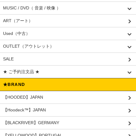
MUSIC / DVD（ 音楽 / 映像 ）
ART（アート）
Used（中古）
OUTLET（アウトレット）
SALE
★ ご予約注文品 ★
★BRAND
【HOODED】JAPAN
【Hoodeck™️】JAPAN
【BLACKRIVER】GERMANY
【YELLOWOOD】PORTUGAL