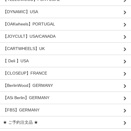
【DYNAMIC】USA
【OAKwheels】PORTUGAL
【JOYCULT】USA/CANADA
【CARTWHEELS】UK
【 Deli 】USA
【CLOSEUP】FRANCE
【BerlinWood】GERMANY
【ASi Berlin】GERMANY
【FBS】GERMANY
★ ご予約注文品 ★