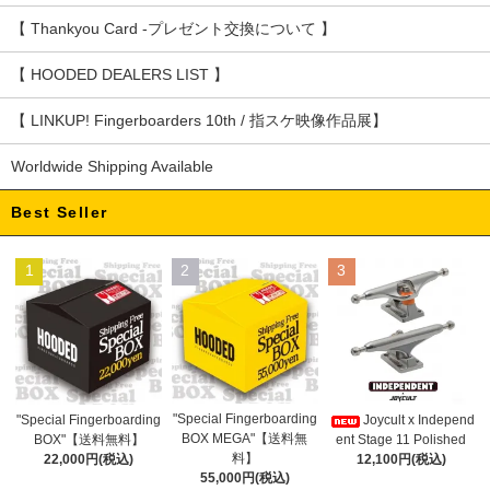
【 Thankyou Card -プレゼント交換について 】
【 HOODED DEALERS LIST 】
【 LINKUP! Fingerboarders 10th / 指スケ映像作品展】
Worldwide Shipping Available
Best Seller
1
2
3
"Special Fingerboarding
"Special Fingerboarding
Joycult x Independ
BOX MEGA"【送料無
BOX"【送料無料】
ent Stage 11 Polished
料】
22,000円(税込)
12,100円(税込)
55,000円(税込)