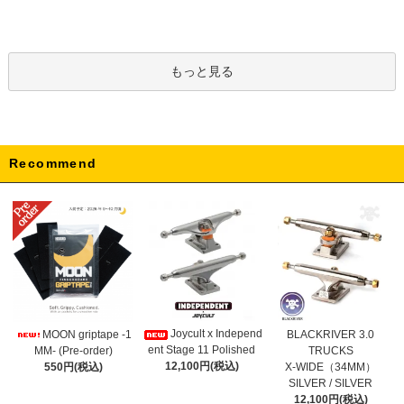
もっと見る
Recommend
Joycult x Independ
MOON griptape -1
BLACKRIVER 3.0
ent Stage 11 Polished
MM- (Pre-order)
TRUCKS
12,100円(税込)
550円(税込)
X-WIDE（34MM）
SILVER / SILVER
12,100円(税込)