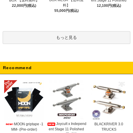
BOX MEGA"【送料無
BOX"【送料無料】
ent Stage 11 Polished
料】
22,000円(税込)
12,100円(税込)
55,000円(税込)
もっと見る
Recommend
Joycult x Independ
MOON griptape -1
BLACKRIVER 3.0
ent Stage 11 Polished
MM- (Pre-order)
TRUCKS