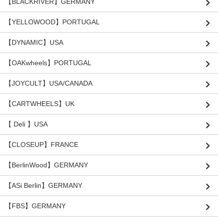
【BLACKRIVER】GERMANY
【YELLOWOOD】PORTUGAL
【DYNAMIC】USA
【OAKwheels】PORTUGAL
【JOYCULT】USA/CANADA
【CARTWHEELS】UK
【 Deli 】USA
【CLOSEUP】FRANCE
【BerlinWood】GERMANY
【ASi Berlin】GERMANY
【FBS】GERMANY