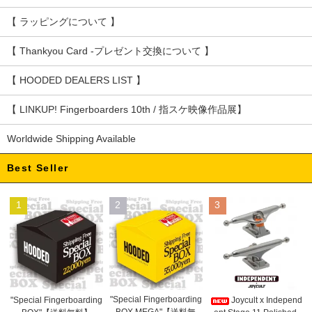
【 ラッピングについて 】
【 Thankyou Card -プレゼント交換について 】
【 HOODED DEALERS LIST 】
【 LINKUP! Fingerboarders 10th / 指スケ映像作品展】
Worldwide Shipping Available
Best Seller
1
2
3
"Special Fingerboarding
"Special Fingerboarding
Joycult x Independ