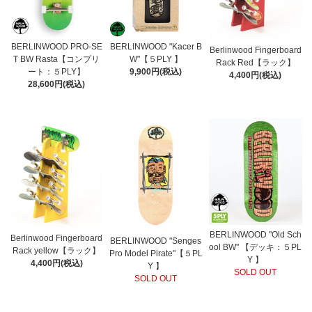
BERLINWOOD PRO-SE
BERLINWOOD "Kacer B
Berlinwood Fingerboard
T BW Rasta【コンプリ
W"【５PLY 】
Rack Red【ラック】
ート：５PLY】
9,900円(税込)
4,400円(税込)
28,600円(税込)
BERLINWOOD "Old Sch
Berlinwood Fingerboard
BERLINWOOD "Senges
ool BW" 【デッキ：５PL
Rack yellow【ラック】
Pro Model Pirate"【５PL
Y 】
4,400円(税込)
Y 】
SOLD OUT
SOLD OUT