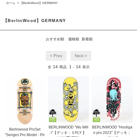
ホーム
>
【BerlinWood】GERMANY
【BerlinWood】GERMANY
おすすめ順
価格順
新着順
< Prev
Next >
14
1
14
全
商品
-
表示
BERLINWOOD "Wu Will
BERLINWOOD "Hooliga
Berlinwood ProSet
i"【デッキ：５PLY 】
n pro 2023"【デッキ：
"Senges Pro Model - Pir