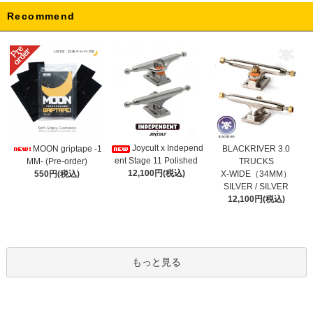
Recommend
Joycult x Independ
MOON griptape -1
BLACKRIVER 3.0
ent Stage 11 Polished
MM- (Pre-order)
TRUCKS
12,100円(税込)
550円(税込)
X-WIDE（34MM）
SILVER / SILVER
12,100円(税込)
もっと見る