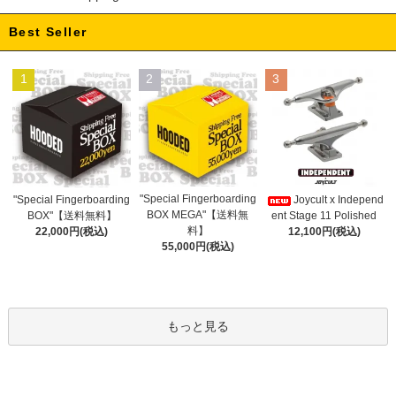
Best Seller
1
2
3
"Special Fingerboarding
"Special Fingerboarding
Joycult x Independ
BOX MEGA"【送料無
BOX"【送料無料】
ent Stage 11 Polished
料】
22,000円(税込)
12,100円(税込)
55,000円(税込)
もっと見る