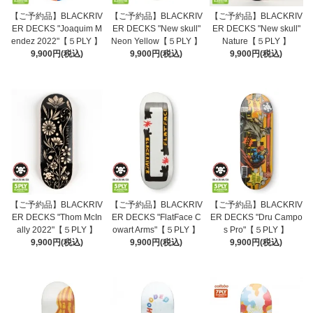
【ご予約品】BLACKRIV
【ご予約品】BLACKRIV
【ご予約品】BLACKRIV
ER DECKS "Joaquim M
ER DECKS "New skull"
ER DECKS "New skull"
endez 2022"【５PLY 】
Neon Yellow【５PLY 】
Nature【５PLY 】
9,900円(税込)
9,900円(税込)
9,900円(税込)
【ご予約品】BLACKRIV
【ご予約品】BLACKRIV
【ご予約品】BLACKRIV
ER DECKS "Thom McIn
ER DECKS "FlatFace C
ER DECKS "Dru Campo
ally 2022"【５PLY 】
owart Arms"【５PLY 】
s Pro"【５PLY 】
9,900円(税込)
9,900円(税込)
9,900円(税込)