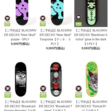
【ご予約品】BLACKRIV
【ご予約品】BLACKRIV
【ご予約品】BLACKRIV
ER DECKS "New Skull"
ER DECKS "New Skull"
ER DECKS "Blackriver A
purple - 5PLY
Turquoise【デッキ：５
nchor" glow in the dark
9,900円(税込)
PLY 】
【５PLY 】
9,900円(税込)
9,900円(税込)
【ご予約品】BLACKRIV
【ご予約品】BLACKRIV
【ご予約品】BLACKRIV
ER DECKS "Broadcast
ER DECKS "Broadcast T
ER DECKS "Tomcat Pr
Swamp Monster"【５PL
otem"【５PLY 】
o"【５PLY 】