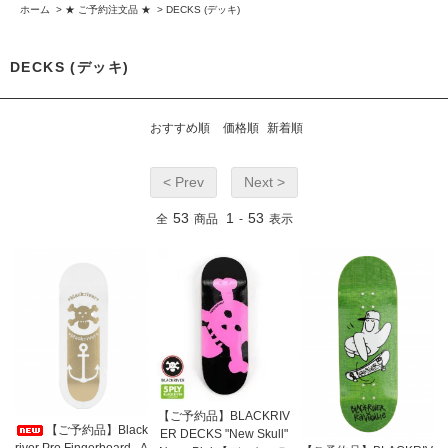
ホーム
>
★ ご予約注文品 ★
>
DECKS (デッキ)
DECKS (デッキ)
おすすめ順
価格順
新着順
< Prev
Next >
53
1
53
全
商品
-
表示
【ご予約品】BLACKRIV
【ご予約品】Black
ER DECKS "New Skull"