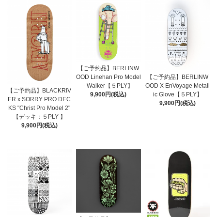
【ご予約品】BERLINW
OOD Linehan Pro Model
【ご予約品】BERLINW
- Walker【５PLY】
OOD X EnVoyage Metall
【ご予約品】BLACKRIV
9,900円(税込)
ic Glove【５PLY】
ER x SORRY PRO DEC
9,900円(税込)
KS "Christ Pro Model 2"
【デッキ：５PLY 】
9,900円(税込)