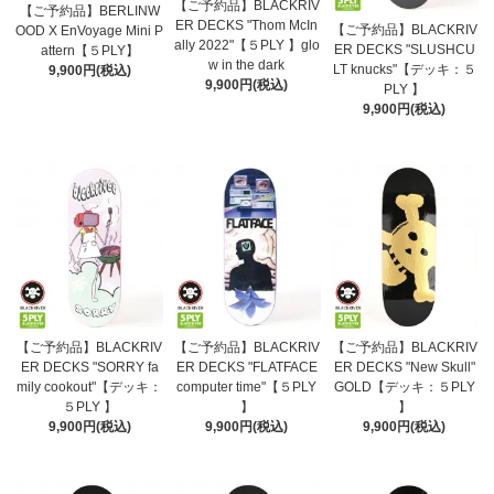
【ご予約品】BLACKRIV
【ご予約品】BERLINW
ER DECKS "Thom McIn
【ご予約品】BLACKRIV
OOD X EnVoyage Mini P
ally 2022"【５PLY 】glo
ER DECKS "SLUSHCU
attern【５PLY】
w in the dark
LT knucks"【デッキ：５
9,900円(税込)
9,900円(税込)
PLY 】
9,900円(税込)
【ご予約品】BLACKRIV
【ご予約品】BLACKRIV
【ご予約品】BLACKRIV
ER DECKS "SORRY fa
ER DECKS "FLATFACE
ER DECKS "New Skull"
mily cookout"【デッキ：
computer time"【５PLY
GOLD【デッキ：５PLY
５PLY 】
】
】
9,900円(税込)
9,900円(税込)
9,900円(税込)