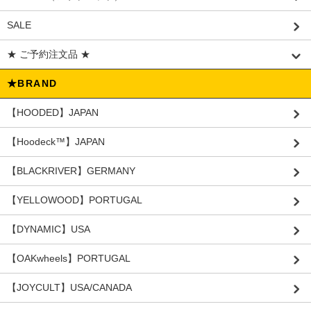
SALE
★ ご予約注文品 ★
★BRAND
【HOODED】JAPAN
【Hoodeck™️】JAPAN
【BLACKRIVER】GERMANY
【YELLOWOOD】PORTUGAL
【DYNAMIC】USA
【OAKwheels】PORTUGAL
【JOYCULT】USA/CANADA