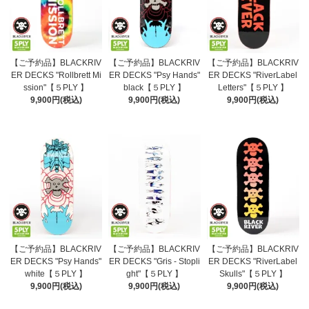
【ご予約品】BLACKRIV
【ご予約品】BLACKRIV
【ご予約品】BLACKRIV
ER DECKS "Rollbrett Mi
ER DECKS "Psy Hands"
ER DECKS "RiverLabel
ssion"【５PLY 】
black【５PLY 】
Letters"【５PLY 】
9,900円(税込)
9,900円(税込)
9,900円(税込)
【ご予約品】BLACKRIV
【ご予約品】BLACKRIV
【ご予約品】BLACKRIV
ER DECKS "Psy Hands"
ER DECKS "Gris - Stopli
ER DECKS "RiverLabel
white【５PLY 】
ght"【５PLY 】
Skulls"【５PLY 】
9,900円(税込)
9,900円(税込)
9,900円(税込)