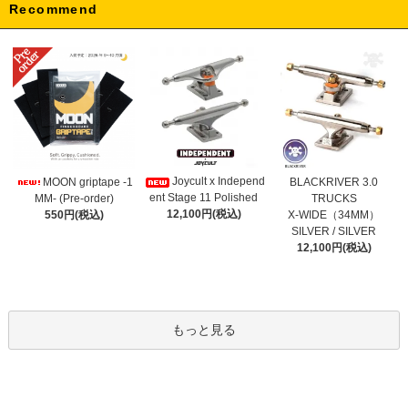
Recommend
Joycult x Independ
MOON griptape -1
BLACKRIVER 3.0
ent Stage 11 Polished
MM- (Pre-order)
TRUCKS
12,100円(税込)
550円(税込)
X-WIDE（34MM）
SILVER / SILVER
12,100円(税込)
もっと見る