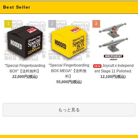
Best Seller
1
2
3
"Special Fingerboarding
"Special Fingerboarding
Joycult x Independ
BOX MEGA"【送料無
BOX"【送料無料】
ent Stage 11 Polished
料】
22,000円(税込)
12,100円(税込)
55,000円(税込)
もっと見る