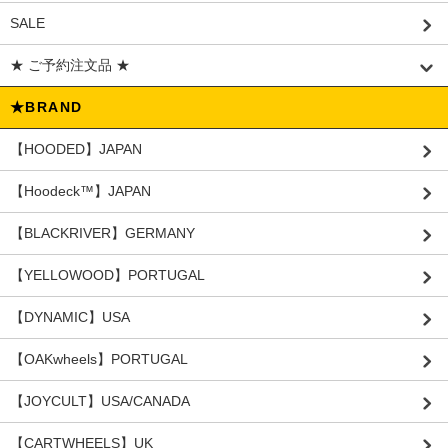
SALE
★ ご予約注文品 ★
★BRAND
【HOODED】JAPAN
【Hoodeck™️】JAPAN
【BLACKRIVER】GERMANY
【YELLOWOOD】PORTUGAL
【DYNAMIC】USA
【OAKwheels】PORTUGAL
【JOYCULT】USA/CANADA
【CARTWHEELS】UK