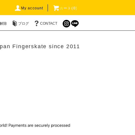
My account
カート(0)
解除
ブログ
CONTACT
pan Fingerskate since 2011