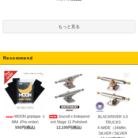
もっと見る
Recommend
Joycult x Independ
MOON griptape -1
BLACKRIVER 3.0
ent Stage 11 Polished
MM- (Pre-order)
TRUCKS
12,100円(税込)
550円(税込)
X-WIDE（34MM）
SILVER / SILVER