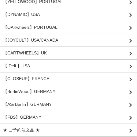
【YELLOWOOD】PORTUGAL
【DYNAMIC】USA
【OAKwheels】PORTUGAL
【JOYCULT】USA/CANADA
【CARTWHEELS】UK
【 Deli 】USA
【CLOSEUP】FRANCE
【BerlinWood】GERMANY
【ASi Berlin】GERMANY
【FBS】GERMANY
★ ご予約注文品 ★