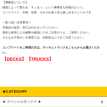
【摩擦音について】
路面によって変わる「キュるっ」という摩擦音も特徴のひとつ。
コンクリート、木材、石材、それぞれ違う音も楽しめるウィールです。
＜取り扱い注意事項＞
本製品の改造・加工は行わないでください。
過多な衝突による破断や破損に十分ご注意のうえ、ご使用ください。
小さなお子様がいる環境では、誤飲防止に十分ご注意ください。
コンプリートをご希望の方は、デッキとトラックをこちらからお選びくださ
い。
【
DECKS
】
【
TRUCKS
】
★CATEGORY
★ スペシャルボックス ★