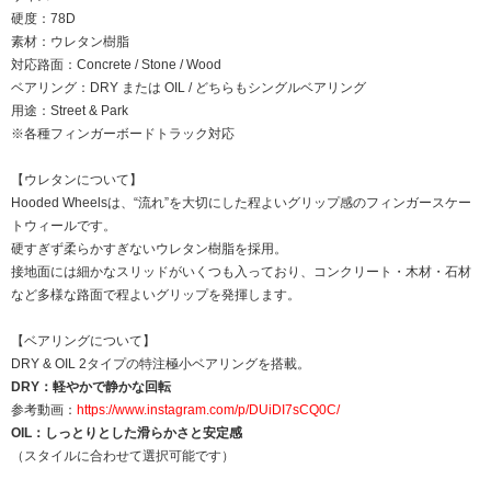
硬度：78D
素材：ウレタン樹脂
対応路面：Concrete / Stone / Wood
ベアリング：DRY または OIL / どちらもシングルベアリング
用途：Street & Park
※各種フィンガーボードトラック対応
【ウレタンについて】
Hooded Wheelsは、“流れ”を大切にした程よいグリップ感のフィンガースケー
トウィールです。
硬すぎず柔らかすぎないウレタン樹脂を採用。
接地面には細かなスリッドがいくつも入っており、コンクリート・木材・石材
など多様な路面で程よいグリップを発揮します。
【ベアリングについて】
DRY & OIL 2タイプの特注極小ベアリングを搭載。
DRY：軽やかで静かな回転
参考動画：
https://www.instagram.com/p/DUiDI7sCQ0C/
OIL：しっとりとした滑らかさと安定感
（スタイルに合わせて選択可能です）