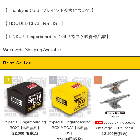
【 Thankyou Card -プレゼント交換について 】
【 HOODED DEALERS LIST 】
【 LINKUP! Fingerboarders 10th / 指スケ映像作品展】
Worldwide Shipping Available
Best Seller
1
2
3
"Special Fingerboarding
"Special Fingerboarding
Joycult x Independ
BOX MEGA"【送料無
BOX"【送料無料】
ent Stage 11 Polished
料】
22,000円(税込)
12,100円(税込)
55,000円(税込)