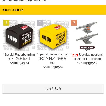
Best Seller
1
2
3
"Special Fingerboarding
"Special Fingerboarding
Joycult x Independ
BOX MEGA"【送料無
BOX"【送料無料】
ent Stage 11 Polished
料】
22,000円(税込)
12,100円(税込)
55,000円(税込)
もっと見る