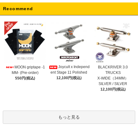
Recommend
Joycult x Independ
MOON griptape -1
BLACKRIVER 3.0
ent Stage 11 Polished
MM- (Pre-order)
TRUCKS
12,100円(税込)
550円(税込)
X-WIDE（34MM）
SILVER / SILVER
12,100円(税込)
もっと見る