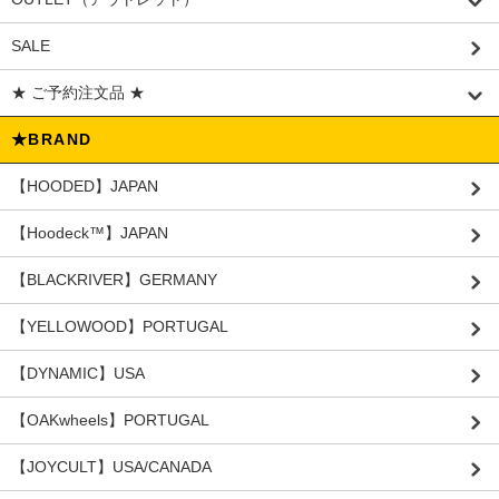
SALE
★ ご予約注文品 ★
★BRAND
【HOODED】JAPAN
【Hoodeck™️】JAPAN
【BLACKRIVER】GERMANY
【YELLOWOOD】PORTUGAL
【DYNAMIC】USA
【OAKwheels】PORTUGAL
【JOYCULT】USA/CANADA