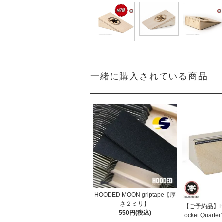
一緒に購入されている商品
HOODED MOON griptape【厚
さ２ミリ】
【ご予約品】BLA
550円(税込)
ocket Qua