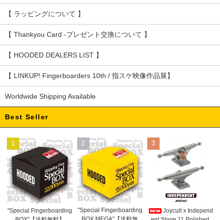
【 ラッピングについて 】
【 Thankyou Card -プレゼント交換について 】
【 HOODED DEALERS LIST 】
【 LINKUP! Fingerboarders 10th / 指スケ映像作品展】
Worldwide Shipping Available
Best Seller
1
2
3
"Special Fingerboarding
"Special Fingerboarding
Joycult x Independ
BOX MEGA"【送料無
BOX"【送料無料】
ent Stage 11 Polished