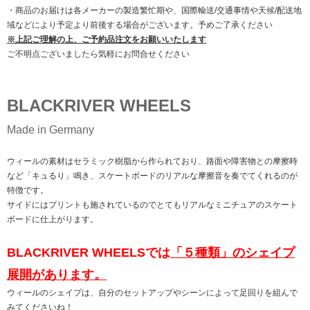
・商品のお届けは各メーカーの製造繁忙期や、国際輸送/交通事情や天候/配送地
域などにより予定より前後する場合がございます。予めご了承ください
※上記ご理解の上、ご予約品注文をお願いいたします
ご不明点ございましたら気軽にお問合せください
BLACKRIVER WHEELS
Made in Germany
ウィールの素材はセラミック樹脂から作られており、路面や障害物との摩擦時
など「キュるり」鳴き、スケートボードのリアルな摩擦音を奏でてくれるのが
特徴です。
サイドにはプリントも施されているのでとてもリアルなミニチュアのスケート
ボードに仕上がります。
BLACKRIVER WHEELSでは
「５種類」のシェイプ
展開があります。
ウィールのシェイプは、自分のセットアップやシーンによって足回りを組んで
みてくださいね！