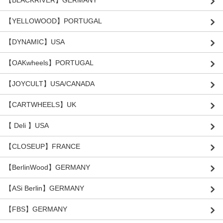
【BLACKRIVER】GERMANY
【YELLOWOOD】PORTUGAL
【DYNAMIC】USA
【OAKwheels】PORTUGAL
【JOYCULT】USA/CANADA
【CARTWHEELS】UK
【 Deli 】USA
【CLOSEUP】FRANCE
【BerlinWood】GERMANY
【ASi Berlin】GERMANY
【FBS】GERMANY