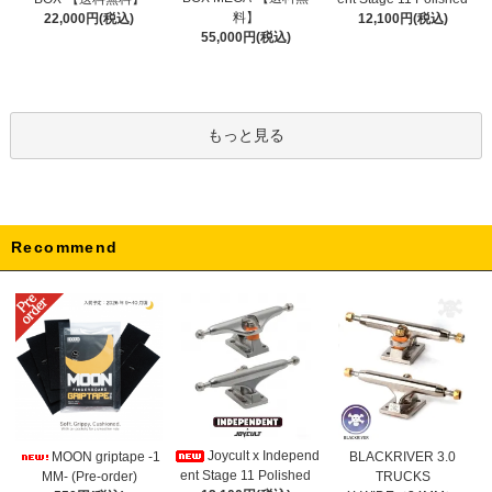
料】
22,000円(税込)
12,100円(税込)
55,000円(税込)
もっと見る
Recommend
Joycult x Independ
MOON griptape -1
BLACKRIVER 3.0
ent Stage 11 Polished
MM- (Pre-order)
TRUCKS