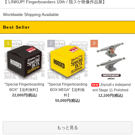
【 LINKUP! Fingerboarders 10th / 指スケ映像作品展】
Worldwide Shipping Available
Best Seller
1
2
3
"Special Fingerboarding
"Special Fingerboarding
Joycult x Independ
BOX MEGA"【送料無
BOX"【送料無料】
ent Stage 11 Polished
料】
22,000円(税込)
12,100円(税込)
55,000円(税込)
もっと見る