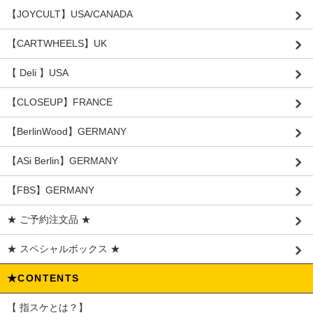
【JOYCULT】USA/CANADA
【CARTWHEELS】UK
【 Deli 】USA
【CLOSEUP】FRANCE
【BerlinWood】GERMANY
【ASi Berlin】GERMANY
【FBS】GERMANY
★ ご予約注文品 ★
★ スペシャルボックス ★
★CONTENTS
【 指スケとは？】