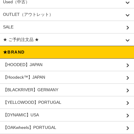
Used（中古）
OUTLET（アウトレット）
SALE
★ ご予約注文品 ★
★BRAND
【HOODED】JAPAN
【Hoodeck™️】JAPAN
【BLACKRIVER】GERMANY
【YELLOWOOD】PORTUGAL
【DYNAMIC】USA
【OAKwheels】PORTUGAL