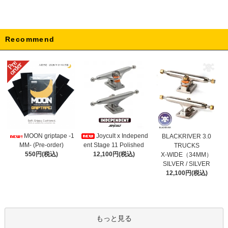
Recommend
Joycult x Independ
MOON griptape -1
BLACKRIVER 3.0
ent Stage 11 Polished
MM- (Pre-order)
TRUCKS
12,100円(税込)
550円(税込)
X-WIDE（34MM）
SILVER / SILVER
12,100円(税込)
もっと見る