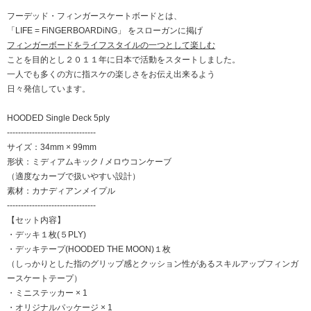
フーデッド・フィンガースケートボードとは、
「LIFE = FiNGERBOARDiNG」 をスローガンに掲げ
フィンガーボードをライフスタイルの一つとして楽しむ
ことを目的とし２０１１年に日本で活動をスタートしました。
一人でも多くの方に指スケの楽しさをお伝え出来るよう
日々発信しています。
HOODED Single Deck 5ply
--------------------------------
サイズ：34mm × 99mm
形状：ミディアムキック / メロウコンケーブ
（適度なカーブで扱いやすい設計）
素材：カナディアンメイプル
--------------------------------
【セット内容】
・デッキ１枚(５PLY)
・デッキテープ(HOODED THE MOON)１枚
（しっかりとした指のグリップ感とクッション性があるスキルアップフィンガ
ースケートテープ）
・ミニステッカー × 1
・オリジナルパッケージ × 1