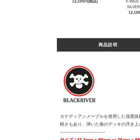
12,100円(税込)
X-WID
SILVER
12,1
商品説明
カナディアンメープルを使用した強度抜
軽さもあり、弾いた後のデッキの浮き上
-----------------------------
サイズ / 33.3mm x 98mm or 36mm x 9