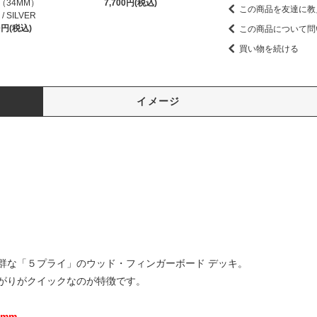
E（34MM）
7,700円(税込)
この商品を友達に教
 / SILVER
00円(税込)
この商品について問
買い物を続ける
イメージ
群な「５プライ」のウッド・フィンガーボード デッキ。
がりがクイックなのが特徴です。
8mm