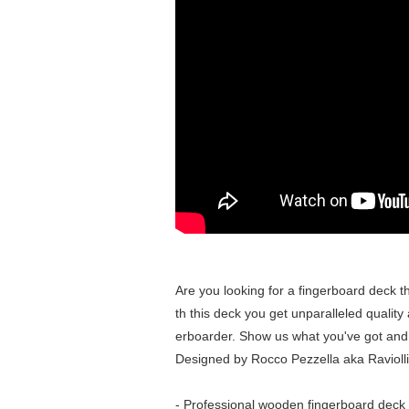
Are you looking for a fingerboard deck th
th this deck you get unparalleled qualit
erboarder. Show us what you've got and g
Designed by Rocco Pezzella aka Raviolli
- Professional wooden fingerboard deck 