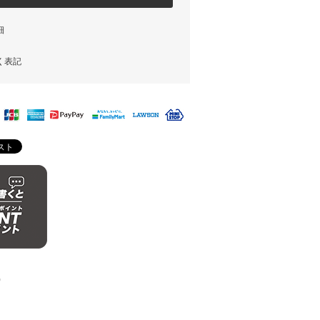
細
く表記
)