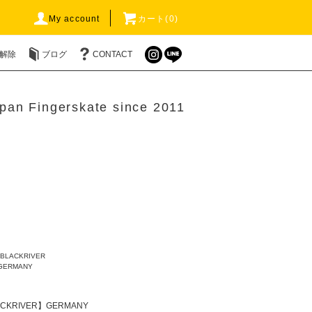
My account
カート(0)
解除
ブログ
CONTACT
pan Fingerskate since 2011
BLACKRIVER
GERMANY
CKRIVER】GERMANY