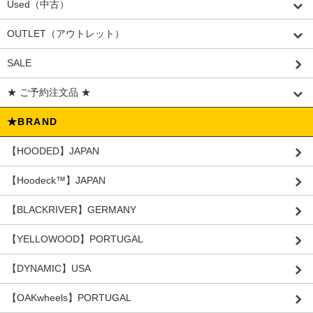
Used（中古）
OUTLET（アウトレット）
SALE
★ ご予約注文品 ★
★BRAND
【HOODED】JAPAN
【Hoodeck™️】JAPAN
【BLACKRIVER】GERMANY
【YELLOWOOD】PORTUGAL
【DYNAMIC】USA
【OAKwheels】PORTUGAL