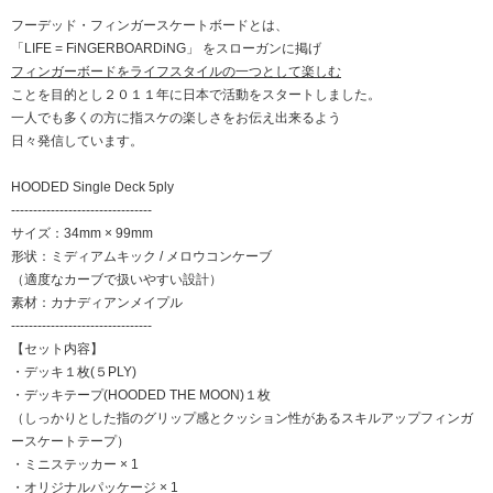
フーデッド・フィンガースケートボードとは、
「LIFE = FiNGERBOARDiNG」 をスローガンに掲げ
フィンガーボードをライフスタイルの一つとして楽しむ
ことを目的とし２０１１年に日本で活動をスタートしました。
一人でも多くの方に指スケの楽しさをお伝え出来るよう
日々発信しています。
HOODED Single Deck 5ply
--------------------------------
サイズ：34mm × 99mm
形状：ミディアムキック / メロウコンケーブ
（適度なカーブで扱いやすい設計）
素材：カナディアンメイプル
--------------------------------
【セット内容】
・デッキ１枚(５PLY)
・デッキテープ(HOODED THE MOON)１枚
（しっかりとした指のグリップ感とクッション性があるスキルアップフィンガ
ースケートテープ）
・ミニステッカー × 1
・オリジナルパッケージ × 1