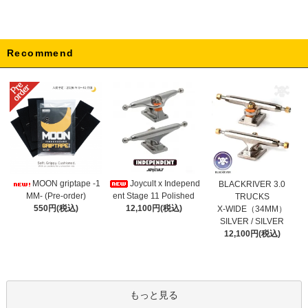
Recommend
Joycult x Independ
MOON griptape -1
BLACKRIVER 3.0
ent Stage 11 Polished
MM- (Pre-order)
TRUCKS
12,100円(税込)
550円(税込)
X-WIDE（34MM）
SILVER / SILVER
12,100円(税込)
もっと見る