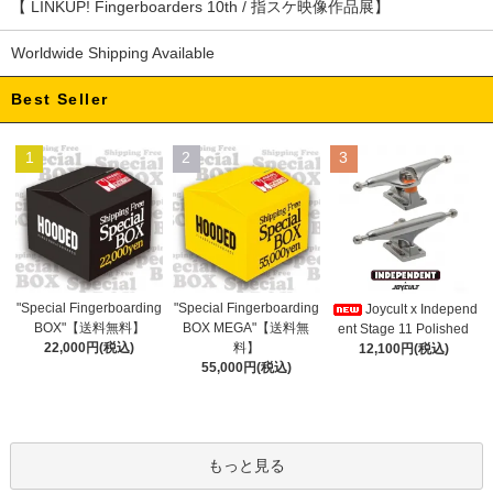
【 LINKUP! Fingerboarders 10th / 指スケ映像作品展】
Worldwide Shipping Available
Best Seller
1
2
3
"Special Fingerboarding
"Special Fingerboarding
Joycult x Independ
BOX MEGA"【送料無
BOX"【送料無料】
ent Stage 11 Polished
料】
22,000円(税込)
12,100円(税込)
55,000円(税込)
もっと見る