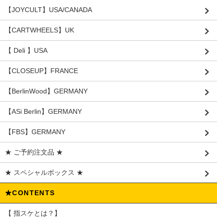
【JOYCULT】USA/CANADA
【CARTWHEELS】UK
【 Deli 】USA
【CLOSEUP】FRANCE
【BerlinWood】GERMANY
【ASi Berlin】GERMANY
【FBS】GERMANY
★ ご予約注文品 ★
★ スペシャルボックス ★
★CONTENTS
【 指スケとは？】