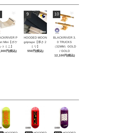
9
10
ACKRIVER P
HOODED MOON
BLACKRIVER 3.
ket Mini【ポケ
griptape【厚さ２
0 TRUCKS
ットミニ】
ミリ】
（32MM）GOLD
,300円(税込)
550円(税込)
/ GOLD
12,100円(税込)
HOODED
HOODED
HOODED