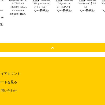
0 TRUCKS
"5Fingerbaorde
"Origami cran
"Walkman"【５P
"bi
（32MM）SILVE
r"【５PLY】
e"【５PLY】
LY】
4M
R / SILVER
4,400円(税込)
4,400円(税込)
4,400円(税込)
4
12,100円(税込)
ILVE
税込)
マイアカウント
カートを見る
お問い合わせ