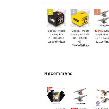
1
2
3
"Special Fingerb
"Special Fingerb
Joycul
oarding BO
oarding BOX ME
ndependent
X"【送料無料】
GA"【送料無
ge 11 Polis
22,000円(税込)
料】
12,100円(
55,000円(税込)
Recommend
MOON gri
Joycult x I
BLACKRIVER