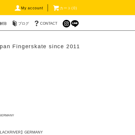
My account
カート(0)
解除
ブログ
CONTACT
pan Fingerskate since 2011
GERMANY
LACKRIVER】GERMANY