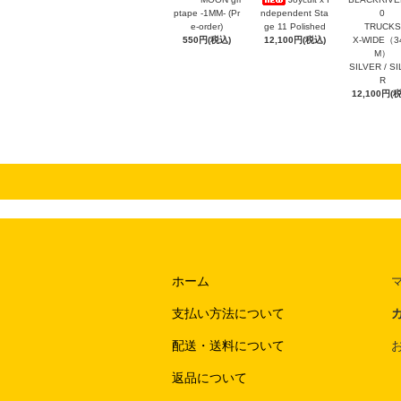
ptape -1MM- (Pr
ndependent Sta
0
e-order)
ge 11 Polished
TRUCKS
550円(税込)
12,100円(税込)
X-WIDE（3
M）
SILVER / S
R
12,100円(
ホーム
支払い方法について
配送・送料について
返品について