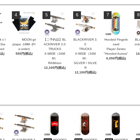
4
5
6
7
8
t x I
MOON gri
【ご予約品】BL
BLACKRIVER 3.
Hooded Fingerb
BL
 Sta
ptape -1MM- (Pr
ACKRIVER 3.0
0
oard
oc
hed
e-order)
TRUCKS
TRUCKS
Player Series
税込)
550円(税込)
X-WIDE（34M
X-WIDE（34M
"Hooded Aurora"
14
M）
M）
6,050円(税込)
RAWmon
SILVER / SILVE
12,100円(税込)
R
12,100円(税込)
 3.
BLACKRIVER 3.
HOODED
HOODED
HOODED