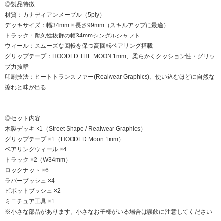
◎製品特徴
材質：カナディアンメープル（5ply）
デッキサイズ：幅34mm × 長さ99mm（スキルアップに最適）
トラック：耐久性抜群の幅34mmシングルシャフト
ウィール：スムーズな回転を保つ高回転ベアリング搭載
グリップテープ：HOODED THE MOON 1mm、柔らかくクッション性・グリッ
プ力抜群
印刷技法：ヒートトランスファー(Realwear Graphics)、使い込むほどに自然な
擦れと味が出る
◎セット内容
木製デッキ ×1（Street Shape / Realwear Graphics）
グリップテープ ×1（HOODED Moon 1mm）
ベアリングウィール ×4
トラック ×2（W34mm）
ロックナット ×6
ラバーブッシュ ×4
ピボットブッシュ ×2
ミニチュア工具 ×1
※小さな部品があります。小さなお子様がいる場合は誤飲に注意してください