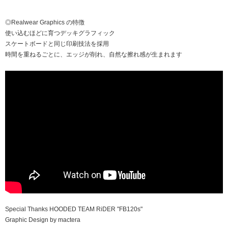
◎Realwear Graphics の特徴
使い込むほどに育つデッキグラフィック
スケートボードと同じ印刷技法を採用
時間を重ねるごとに、エッジが削れ、自然な擦れ感が生まれます
Special Thanks HOODED TEAM RiDER "FB120s"
Graphic Design by mactera