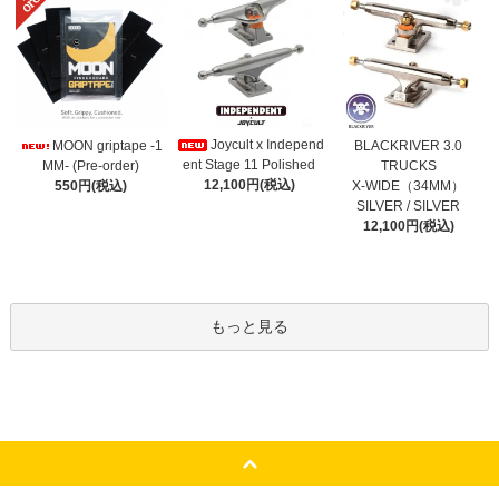
Joycult x Independ
MOON griptape -1
BLACKRIVER 3.0
ent Stage 11 Polished
MM- (Pre-order)
TRUCKS
12,100円(税込)
550円(税込)
X-WIDE（34MM）
SILVER / SILVER
12,100円(税込)
もっと見る