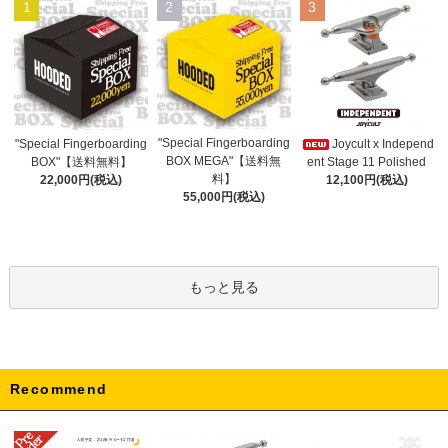
1
2
3
"Special Fingerboarding
"Special Fingerboarding
Joycult x Independ
BOX MEGA"【送料無
BOX"【送料無料】
ent Stage 11 Polished
料】
22,000円(税込)
12,100円(税込)
55,000円(税込)
もっと見る
Recommend