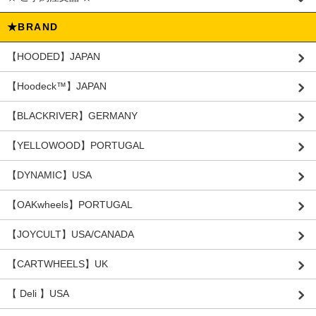
★BRAND
【HOODED】JAPAN
【Hoodeck™️】JAPAN
【BLACKRIVER】GERMANY
【YELLOWOOD】PORTUGAL
【DYNAMIC】USA
【OAKwheels】PORTUGAL
【JOYCULT】USA/CANADA
【CARTWHEELS】UK
【 Deli 】USA