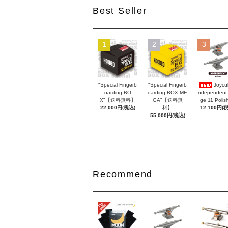
Best Seller
1
2
3
"Special Fingerb
"Special Fingerb
Joycul
oarding BO
oarding BOX ME
ndependent
X"【送料無料】
GA"【送料無
ge 11 Polis
22,000円(税込)
料】
12,100円(
55,000円(税込)
Recommend