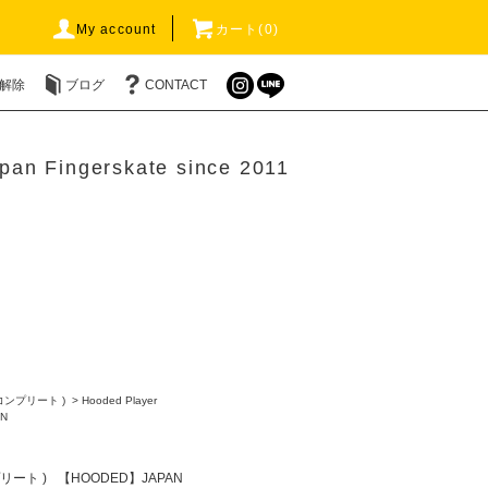
My account
カート(0)
解除
ブログ
CONTACT
pan Fingerskate since 2011
 コンプリート )
>
Hooded Player
N
プリート )
【HOODED】JAPAN