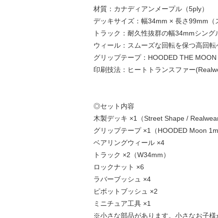
材質：カナディアンメープル（5ply）
デッキサイズ：幅34mm × 長さ99mm
トラック：耐久性抜群の幅34mmシング
ウィール：スムーズな回転を保つ高回転
グリップテープ：HOODED THE MO
印刷技法：ヒートトランスファー(Realwe
◎セット内容
木製デッキ ×1（Street Shape / Realwear
グリップテープ ×1（HOODED Moon 1
ベアリングウィール ×4
トラック ×2（W34mm）
ロックナット ×6
ラバーブッシュ ×4
ピボットブッシュ ×2
ミニチュア工具 ×1
※小さな部品があります。小さなお子様