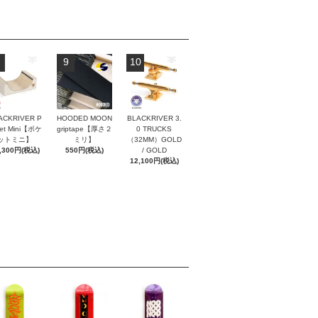
9
10
ACKRIVER P
HOODED MOON
BLACKRIVER 3.
ket Mini【ポケ
griptape【厚さ２
0 TRUCKS
ットミニ】
ミリ】
（32MM）GOLD
,300円(税込)
550円(税込)
/ GOLD
12,100円(税込)