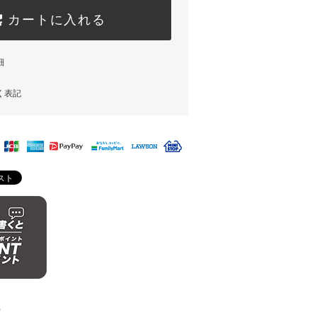
カートに入れる
細
く表記
)