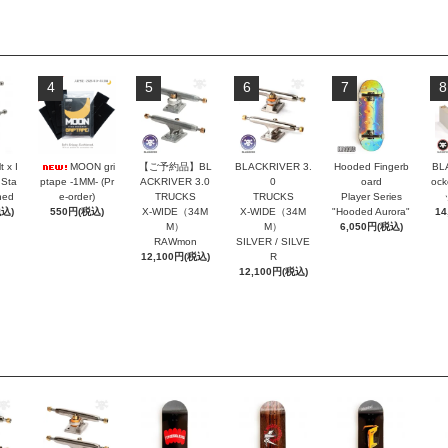
4
5
6
7
8
t x I
MOON gri
【ご予約品】BL
BLACKRIVER 3.
Hooded Fingerb
BL
 Sta
ptape -1MM- (Pr
ACKRIVER 3.0
0
oard
oc
hed
e-order)
TRUCKS
TRUCKS
Player Series
税込)
550円(税込)
X-WIDE（34M
X-WIDE（34M
"Hooded Aurora"
14
M）
M）
6,050円(税込)
RAWmon
SILVER / SILVE
12,100円(税込)
R
12,100円(税込)