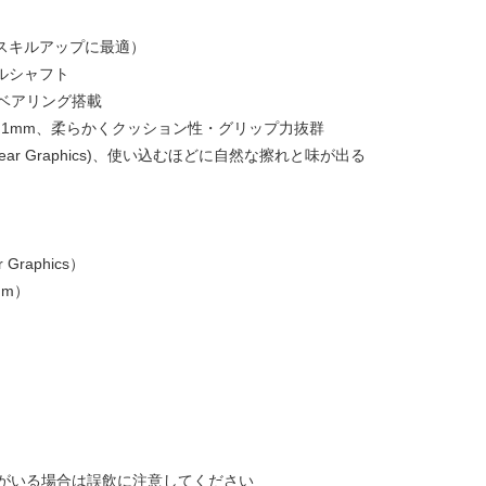
（スキルアップに最適）
ルシャフト
ベアリング搭載
ON 1mm、柔らかくクッション性・グリップ力抜群
ar Graphics)、使い込むほどに自然な擦れと味が出る
 Graphics）
mm）
がいる場合は誤飲に注意してください