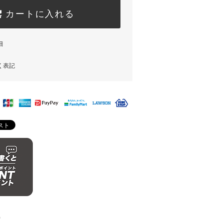
カートに入れる
細
く表記
)