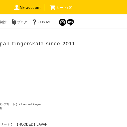
My account
カート(0)
解除
ブログ
CONTACT
pan Fingerskate since 2011
 コンプリート )
>
Hooded Player
N
プリート )
【HOODED】JAPAN