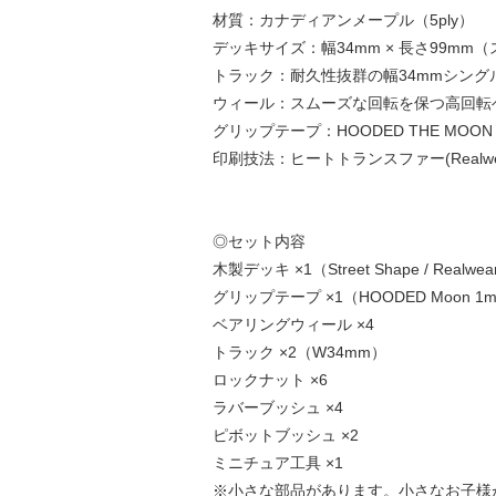
材質：カナディアンメープル（5ply）
デッキサイズ：幅34mm × 長さ99mm
トラック：耐久性抜群の幅34mmシング
ウィール：スムーズな回転を保つ高回転
グリップテープ：HOODED THE MO
印刷技法：ヒートトランスファー(Realwe
◎セット内容
木製デッキ ×1（Street Shape / Realwear
グリップテープ ×1（HOODED Moon 1
ベアリングウィール ×4
トラック ×2（W34mm）
ロックナット ×6
ラバーブッシュ ×4
ピボットブッシュ ×2
ミニチュア工具 ×1
※小さな部品があります。小さなお子様