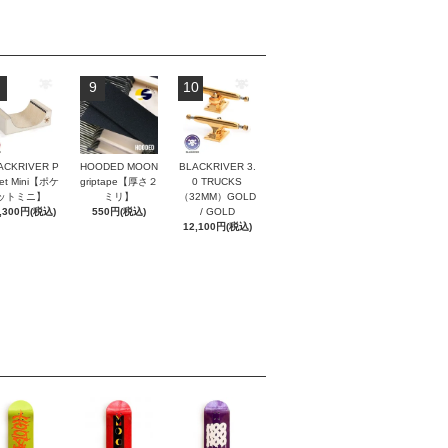
9
10
ACKRIVER P
HOODED MOON
BLACKRIVER 3.
ket Mini【ポケ
griptape【厚さ２
0 TRUCKS
ットミニ】
ミリ】
（32MM）GOLD
,300円(税込)
550円(税込)
/ GOLD
12,100円(税込)