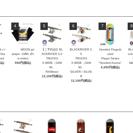
4
5
6
7
8
t x I
MOON gri
【ご予約品】BL
BLACKRIVER 3.
Hooded Fingerb
BL
 Sta
ptape -1MM- (Pr
ACKRIVER 3.0
0
oard
oc
hed
e-order)
TRUCKS
TRUCKS
Player Series
税込)
550円(税込)
X-WIDE（34M
X-WIDE（34M
"Hooded Aurora"
14
M）
M）
6,050円(税込)
RAWmon
SILVER / SILVE
12,100円(税込)
R
12,100円(税込)