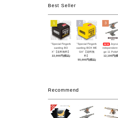
Best Seller
1
2
3
"Special Fingerb
"Special Fingerb
Joycul
oarding BO
oarding BOX ME
ndependent
X"【送料無料】
GA"【送料無
ge 11 Polis
22,000円(税込)
料】
12,100円(
55,000円(税込)
Recommend