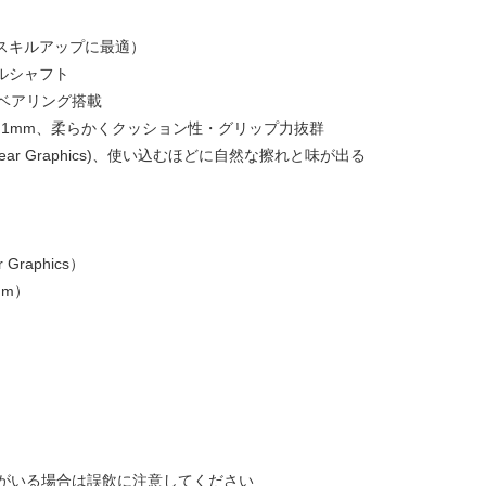
（スキルアップに最適）
ルシャフト
ベアリング搭載
ON 1mm、柔らかくクッション性・グリップ力抜群
ar Graphics)、使い込むほどに自然な擦れと味が出る
 Graphics）
mm）
がいる場合は誤飲に注意してください