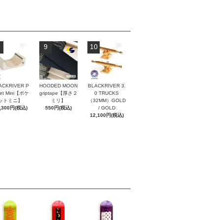
9
10
ACKRIVER P
HOODED MOON
BLACKRIVER 3.
ket Mini【ポケ
griptape【厚さ２
0 TRUCKS
ットミニ】
ミリ】
（32MM）GOLD
,300円(税込)
550円(税込)
/ GOLD
12,100円(税込)