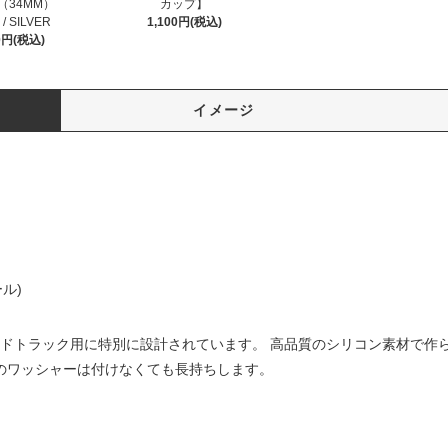
E（34MM）
カップ】
 / SILVER
1,100円(税込)
00円(税込)
イメージ
ル)
ガーボードトラック用に特別に設計されています。 高品質のシリコン素材で
のワッシャーは付けなくても長持ちします。