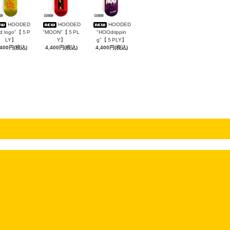
HOODED
HOODED
HOODED
rd logo"【５P
"MOON"【５PL
"HOOdrippin
LY】
Y】
g"【５PLY】
,400円(税込)
4,400円(税込)
4,400円(税込)