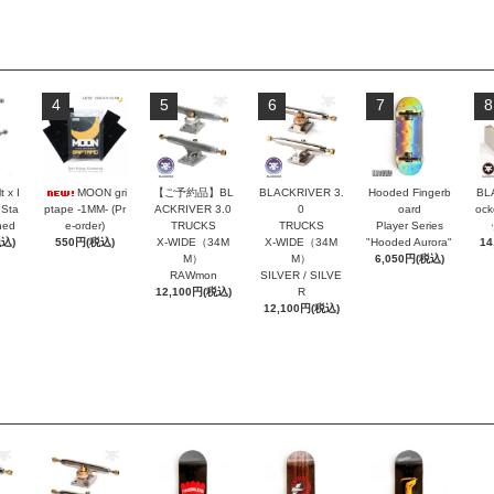
4
5
6
7
8
t x I
MOON gri
【ご予約品】BL
BLACKRIVER 3.
Hooded Fingerb
BL
 Sta
ptape -1MM- (Pr
ACKRIVER 3.0
0
oard
oc
hed
e-order)
TRUCKS
TRUCKS
Player Series
税込)
550円(税込)
X-WIDE（34M
X-WIDE（34M
"Hooded Aurora"
14
M）
M）
6,050円(税込)
RAWmon
SILVER / SILVE
12,100円(税込)
R
12,100円(税込)