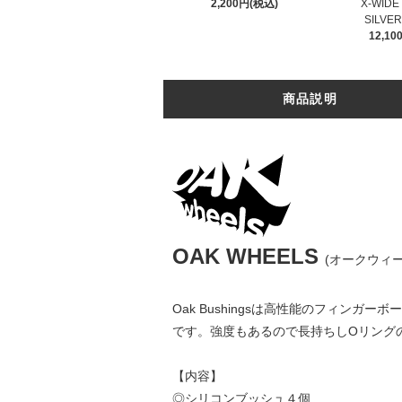
2,200円(税込)
X-WID
SILVER
12,1
商品説明
OAK WHEELS
(オークウィー
Oak Bushingsは高性能のフィン
です。強度もあるので長持ちしOリング
【内容】
◎シリコンブッシュ４個