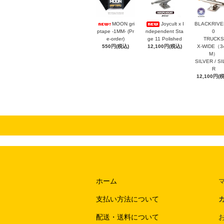
MOON gri
Joycult x I
BLACKRIVER
ptape -1MM- (Pr
ndependent Sta
0
e-order)
ge 11 Polished
TRUCKS
550円(税込)
12,100円(税込)
X-WIDE（3
M）
SILVER / S
R
12,100円(
ホーム
支払い方法について
配送・送料について