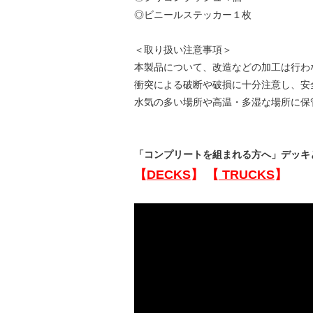
◎ビニールステッカー１枚
＜取り扱い注意事項＞
本製品について、改造などの加工は行わ
衝突による破断や破損に十分注意し、安
水気の多い場所や高温・多湿な場所に保
「コンプリートを組まれる方へ」デッキ
【
DECKS
】
【
TRUCKS
】