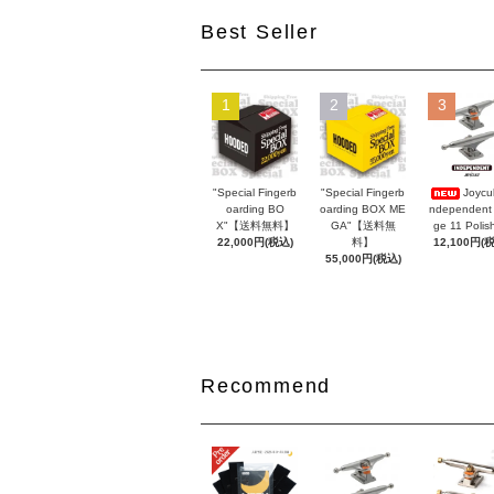
Best Seller
1
2
3
"Special Fingerb
"Special Fingerb
Joycul
oarding BO
oarding BOX ME
ndependent
X"【送料無料】
GA"【送料無
ge 11 Polis
22,000円(税込)
料】
12,100円(
55,000円(税込)
Recommend