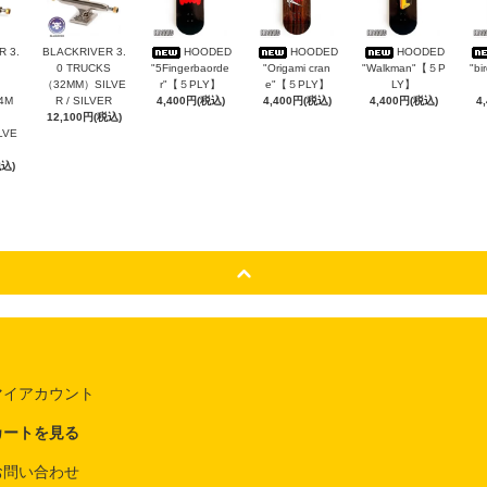
 3.
BLACKRIVER 3.
HOODED
HOODED
HOODED
0 TRUCKS
"5Fingerbaorde
"Origami cran
"Walkman"【５P
"bi
（32MM）SILVE
r"【５PLY】
e"【５PLY】
LY】
4M
R / SILVER
4,400円(税込)
4,400円(税込)
4,400円(税込)
4
12,100円(税込)
ILVE
税込)
マイアカウント
カートを見る
お問い合わせ